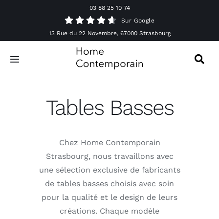
Passer
03 88 25 10 74
au
Sur Google
contenu
13 Rue du 22 Novembre, 67000 Strasbourg
Toggle
Navigation
Canapés
Tables Basses
Mobilier
Chez Home Contemporain
Luminaires
Strasbourg, nous travaillons avec
une sélection exclusive de fabricants
Accessoires & Décorations
de tables basses choisis avec soin
pour la qualité et le design de leurs
Offres spéciales
créations. Chaque modèle