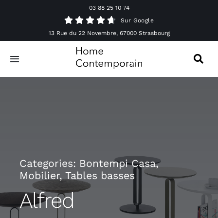
Passer
03 88 25 10 74
au
Sur Google
contenu
13 Rue du 22 Novembre, 67000 Strasbourg
Toggle
Navigation
Canapés
Mobilier
Luminaires
Categories:
Bontempi Casa
,
Mobilier
,
Tables basses
Accessoires & Décorations
Alfred
Offres spéciales