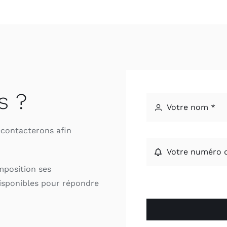
s ?
econtacterons afin
mposition ses
isponibles pour répondre