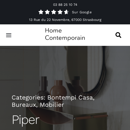
Passer
03 88 25 10 74
au
Sur Google
contenu
13 Rue du 22 Novembre, 67000 Strasbourg
Toggle
Navigation
Canapés
Mobilier
Luminaires
Categories:
Bontempi Casa
,
Bureaux
,
Mobilier
Accessoires & Décorations
Piper
Offres spéciales