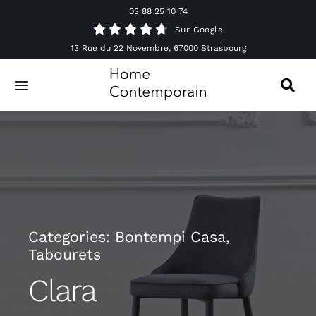
Passer
03 88 25 10 74
au
Sur Google
contenu
13 Rue du 22 Novembre, 67000 Strasbourg
Toggle
Navigation
Canapés
Mobilier
Luminaires
Categories:
Bontempi Casa
,
Tabourets
Accessoires & Décorations
Clara
Offres spéciales