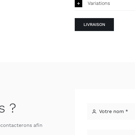
Variations
LIVRAISON
s ?
econtacterons afin