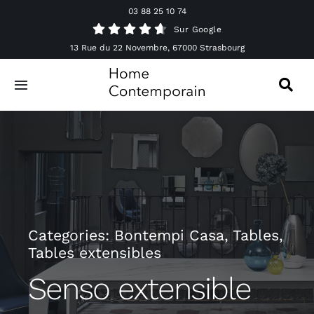
Passer
03 88 25 10 74
au
Sur Google
contenu
13 Rue du 22 Novembre, 67000 Strasbourg
Toggle
Navigation
Canapés
Mobilier
Luminaires
Categories:
Bontempi Casa
,
Tables
,
Tables extensibles
Accessoires & Décorations
Senso extensible
Offres spéciales