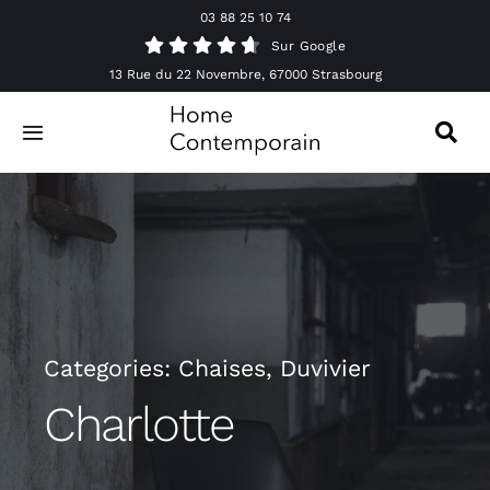
Passer
03 88 25 10 74
au
Sur Google
contenu
13 Rue du 22 Novembre, 67000 Strasbourg
Toggle
Navigation
Canapés
Mobilier
Luminaires
Categories:
Chaises
,
Duvivier
Accessoires & Décorations
Charlotte
Offres spéciales