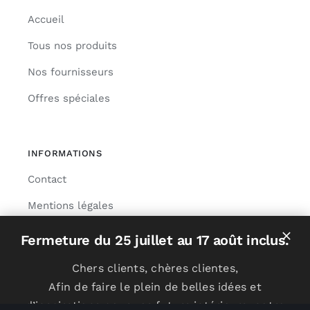
Accueil
Tous nos produits
Nos fournisseurs
Offres spéciales
INFORMATIONS
Contact
Mentions légales
Livraison
Fermeture du 25 juillet au 17 août inclus.
Chers clients, chères clientes,
Afin de faire le plein de belles idées et
© Copyright 2024 | Réalisation
NEXAGO
d’inspirations pour vos futurs intérieurs, notre