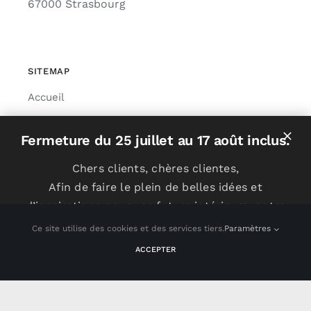
67000 Strasbourg
SITEMAP
Accueil
Tous nos produits
Fermeture du 25 juillet au 17 août inclus.
Nos fournisseurs
Chers clients, chères clientes,
Offres spéciales
Afin de faire le plein de belles idées et
d’inspirations pour vos futurs intérieurs, notre
équipe prend un peu de repos. Très bel été à
Ce site utilise des cookies et des services tiers.
Paramètres
INFORMATIONS
tous !
ACCEPTER
Contact
CANAPÉS
MOBILIER
LUMINAIRES
OFFRES
CONTACT
Mentions légales
Livraison