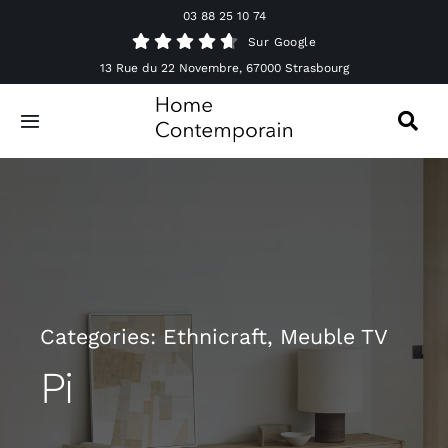
Passer
03 88 25 10 74
au
Sur Google
contenu
13 Rue du 22 Novembre, 67000 Strasbourg
Toggle
Navigation
Canapés
Mobilier
Luminaires
Categories:
Ethnicraft
,
Meuble TV
Accessoires & Décorations
Pi
Offres spéciales