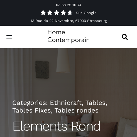
Passer
03 88 25 10 74
au
Sur Google
contenu
13 Rue du 22 Novembre, 67000 Strasbourg
Toggle
Navigation
Canapés
Mobilier
Luminaires
Categories:
Ethnicraft
,
Tables
,
Tables Fixes
,
Tables rondes
Accessoires & Décorations
Elements Rond
Offres spéciales