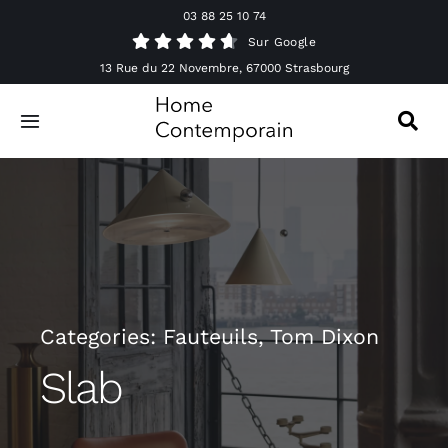
Passer
03 88 25 10 74
au
Sur Google
contenu
13 Rue du 22 Novembre, 67000 Strasbourg
Toggle
Navigation
Canapés
Mobilier
Luminaires
Categories:
Fauteuils
,
Tom Dixon
Accessoires & Décorations
Slab
Offres spéciales