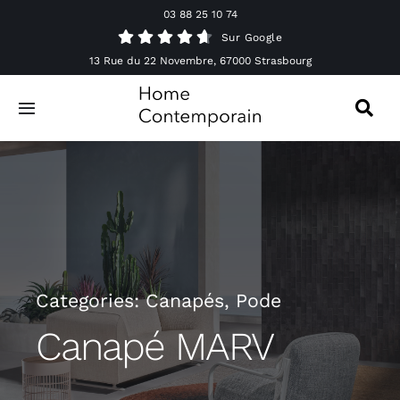
Passer
03 88 25 10 74
au
Sur Google
contenu
13 Rue du 22 Novembre, 67000 Strasbourg
Toggle
Navigation
Canapés
Mobilier
Luminaires
Categories:
Canapés
,
Pode
Accessoires & Décorations
Canapé MARV
Offres spéciales