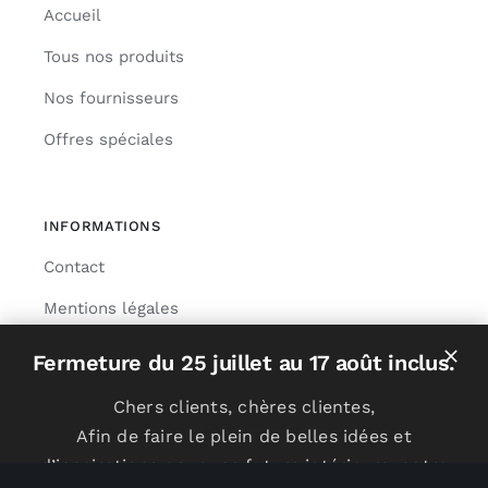
Accueil
Tous nos produits
Nos fournisseurs
Offres spéciales
INFORMATIONS
Contact
Mentions légales
Livraison
Fermeture du 25 juillet au 17 août inclus.
Chers clients, chères clientes,
Afin de faire le plein de belles idées et
© Copyright 2024 | Réalisation
NEXAGO
d’inspirations pour vos futurs intérieurs, notre