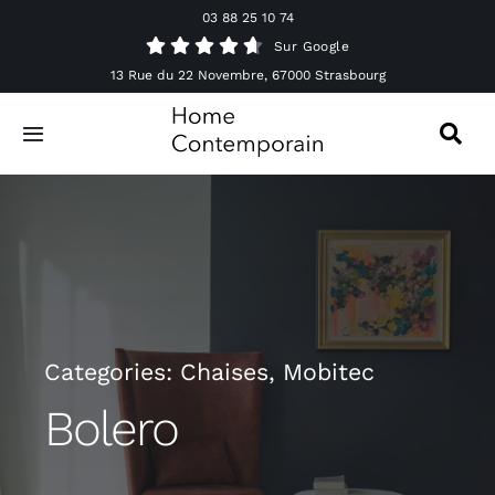
Passer
03 88 25 10 74
au
Sur Google
contenu
13 Rue du 22 Novembre, 67000 Strasbourg
Toggle
Navigation
Canapés
Mobilier
Luminaires
Categories:
Chaises
,
Mobitec
Accessoires & Décorations
Bolero
Offres spéciales