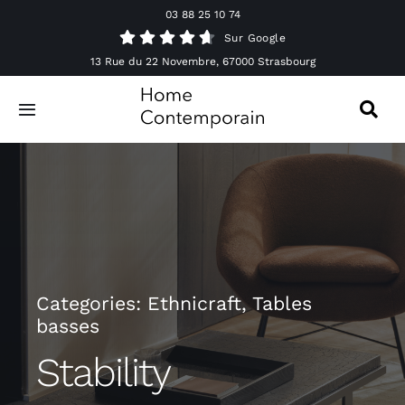
Passer
03 88 25 10 74
au
Sur Google
contenu
13 Rue du 22 Novembre, 67000 Strasbourg
Toggle
Navigation
Canapés
Mobilier
Luminaires
Categories:
Ethnicraft
,
Tables
basses
Accessoires & Décorations
Stability
Offres spéciales