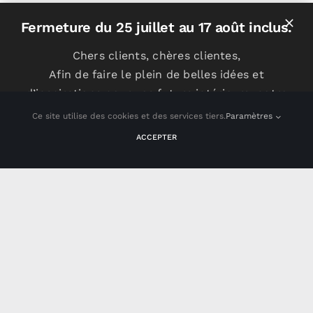
Fermeture du 25 juillet au 17 août inclus.
SITEMAP
Accueil
Chers clients, chères clientes,
Afin de faire le plein de belles idées et
Tous nos produits
d’inspirations pour vos futurs intérieurs, notre
Nos fournisseurs
équipe prend un peu de repos. Très bel été à
Ce site utilise des cookies et des services tiers.
Paramètres
tous !
Offres spéciales
ACCEPTER
CANAPÉS
MOBILIER
LUMINAIRES
OFFRES
CONTACT
INFORMATIONS
Contact
Mentions légales
Livraison