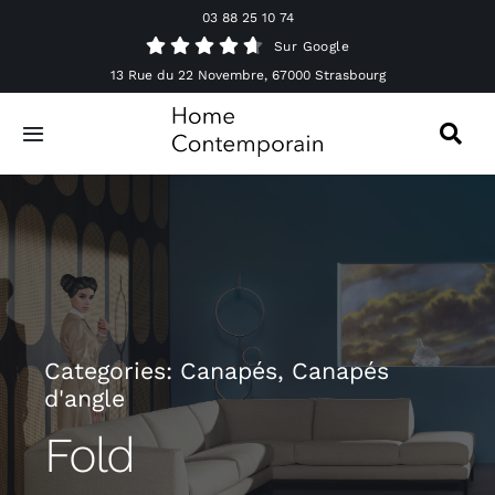
Passer
03 88 25 10 74
au
Sur Google
contenu
13 Rue du 22 Novembre, 67000 Strasbourg
Toggle
Navigation
Canapés
Mobilier
Luminaires
Categories:
Canapés
,
Canapés
d'angle
Accessoires & Décorations
Fold
Offres spéciales