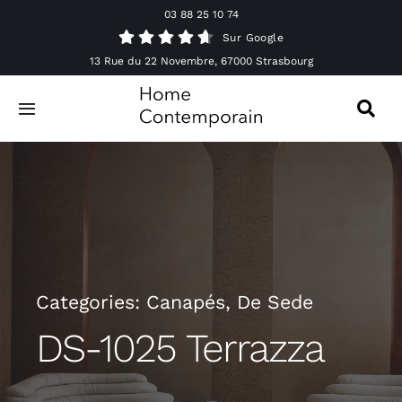
Passer
03 88 25 10 74
au
Sur Google
contenu
13 Rue du 22 Novembre, 67000 Strasbourg
Toggle
Navigation
Canapés
Mobilier
Luminaires
Categories:
Canapés
,
De Sede
Accessoires & Décorations
DS-1025 Terrazza
Offres spéciales