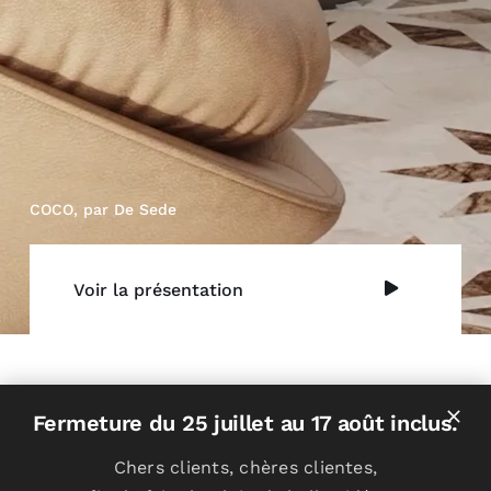
COCO, par De Sede
Voir la présentation
Vos professionnels de
Fermeture du 25 juillet au 17 août inclus.
l’aménagement d’intérieur
Chers clients, chères clientes,