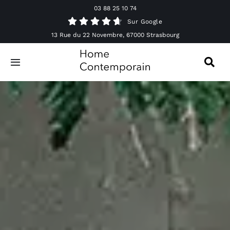
Passer
03 88 25 10 74
au
Sur Google
contenu
13 Rue du 22 Novembre, 67000 Strasbourg
Toggle
Navigation
Canapés
Mobilier
Luminaires
Accessoires & Décorations
Offres spéciales