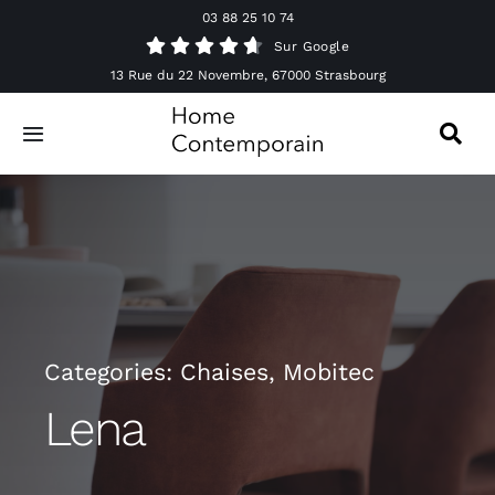
Passer
03 88 25 10 74
au
Sur Google
contenu
13 Rue du 22 Novembre, 67000 Strasbourg
Toggle
Navigation
Canapés
Mobilier
Luminaires
Categories:
Chaises
,
Mobitec
Accessoires & Décorations
Lena
Offres spéciales