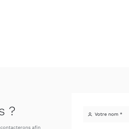
s ?
econtacterons afin