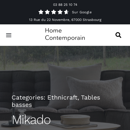
Passer
03 88 25 10 74
au
Sur Google
contenu
13 Rue du 22 Novembre, 67000 Strasbourg
Toggle
Navigation
Canapés
Mobilier
Luminaires
Categories:
Ethnicraft
,
Tables
basses
Accessoires & Décorations
Mikado
Offres spéciales