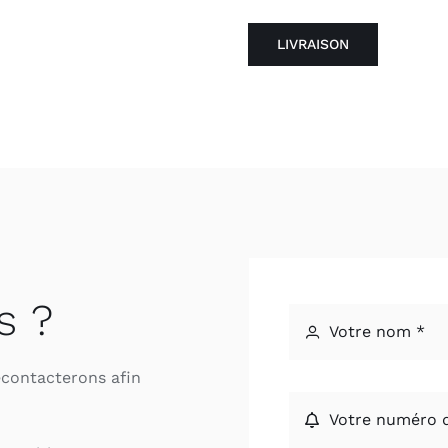
LIVRAISON
s ?
econtacterons afin