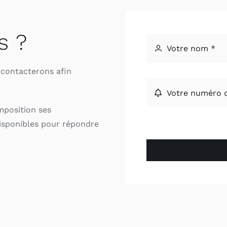
s ?
econtacterons afin
mposition ses
isponibles pour répondre