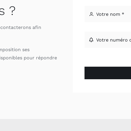
s ?
econtacterons afin
mposition ses
isponibles pour répondre