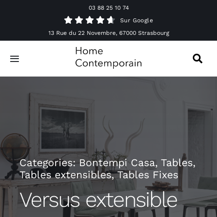
Passer
03 88 25 10 74
au
Sur Google
contenu
13 Rue du 22 Novembre, 67000 Strasbourg
Toggle
Navigation
Canapés
Mobilier
Luminaires
Categories:
Bontempi Casa
,
Tables
,
Tables extensibles
,
Tables Fixes
Accessoires & Décorations
Versus extensible
Offres spéciales