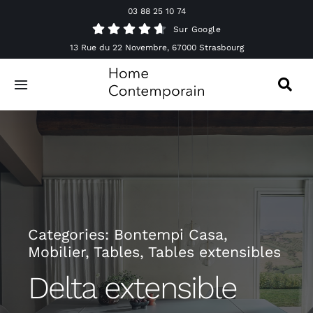
Passer
03 88 25 10 74
au
Sur Google
contenu
13 Rue du 22 Novembre, 67000 Strasbourg
Toggle
Navigation
Canapés
Mobilier
Luminaires
Categories:
Bontempi Casa
,
Mobilier
,
Tables
,
Tables extensibles
Accessoires & Décorations
Delta extensible
Offres spéciales