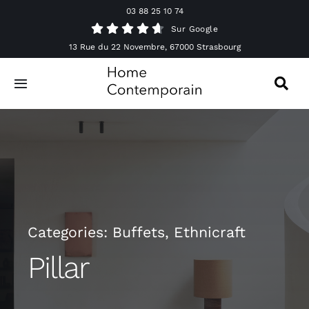
Passer
03 88 25 10 74
au
Sur Google
contenu
13 Rue du 22 Novembre, 67000 Strasbourg
Toggle
Navigation
Canapés
Mobilier
Luminaires
Categories:
Buffets
,
Ethnicraft
Accessoires & Décorations
Pillar
Offres spéciales